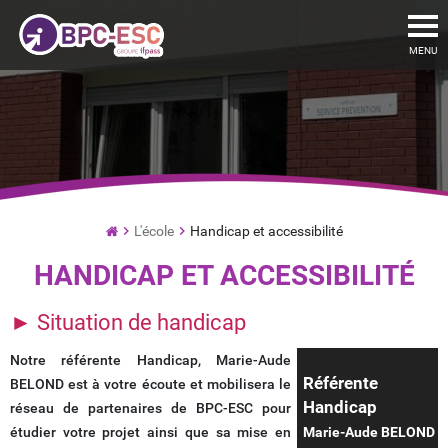
To
MENU
L'école
Handicap et accessibilité
de
HANDICAP ET ACCESSIBILITÉ
commerce
par
Alternance
► Situation de handicap
et
Institut
Notre référente Handicap, Marie-Aude
de
Référente
BELOND est à votre écoute et mobilisera le
Formation
Handicap
réseau de partenaires de BPC-ESC pour
étudier votre projet ainsi que sa mise en
Marie-Aude BELOND