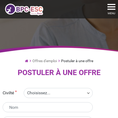
To
MENU
Offres d'emploi
Postuler à une offre
de
POSTULER À UNE OFFRE
commerce
par
Alternance
et
Civilté
Institut
de
Formation