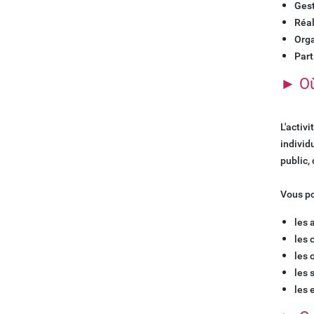
Gest
Réal
Orga
Part
► Où
L'activ
individ
public, 
Vous po
les 
les 
les 
les 
les 