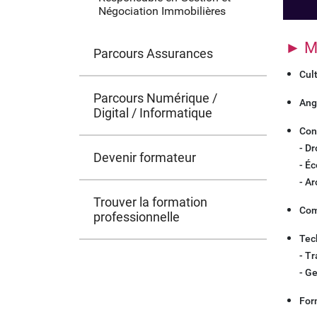
Négociation Immobilières
► Ma
Parcours Assurances
Cul
Parcours Numérique /
Ang
Digital / Informatique
Con
- Dr
Devenir formateur
- É
- A
Trouver la formation
Com
professionnelle
Tec
- T
- G
Form