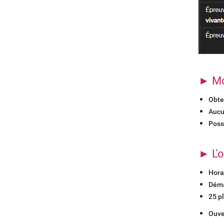
► Mo
Obte
Aucu
Possi
► L'o
Hora
Déma
25 p
Ouve