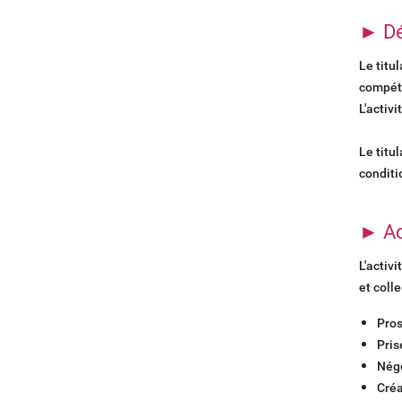
► D
Le titu
compéte
L'activ
Le titu
conditi
► Ac
L'activ
et coll
Pros
Pris
Négo
Créa