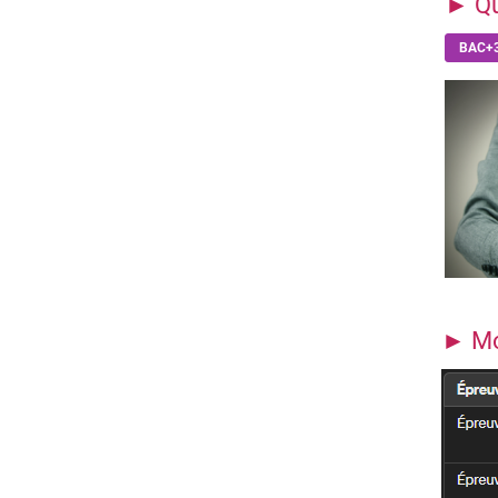
► Qu
BAC+
► Mod