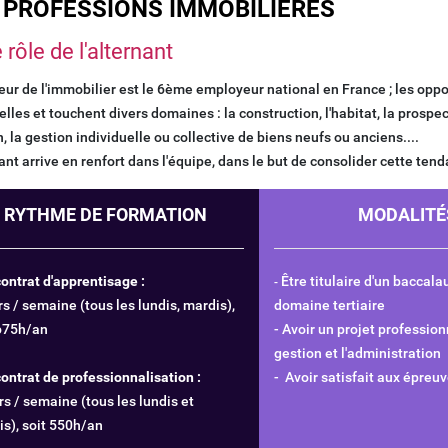
 PROFESSIONS IMMOBILIÈRES
rôle de l'alternant
eur de l'immobilier est le 6ème employeur national en France ; les oppo
elles et touchent divers domaines : la construction, l'habitat, la prospe
n, la gestion individuelle ou collective de biens neufs ou anciens....
nant arrive en renfort dans l'équipe, dans le but de consolider cette ten
RYTHME DE FORMATION
MODALITÉ
contrat d'apprentisage :
Être titulaire d'un baccala
-
rs / semaine (tous les lundis, mardis),
domaine tertiaire
 675h/an
- Avoir un projet professio
gestion et l'administration
contrat de professionnalisation :
- Avoir satisfait aux épreu
rs / semaine (tous les lundis et
s), soit 550h/an