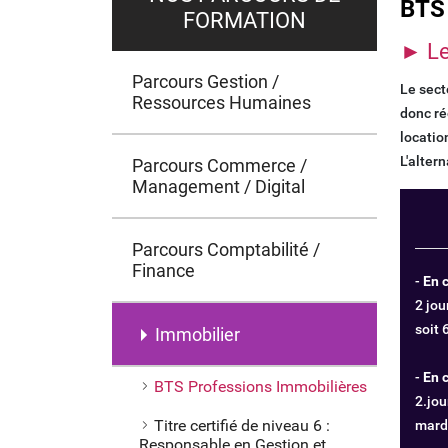
BTS
FORMATION
► Le 
Parcours Gestion /
Le sect
Ressources Humaines
donc ré
locatio
L'alter
Parcours Commerce /
Management / Digital
Parcours Comptabilité /
Finance
-
En 
2 jou
soit
Immobilier
-
En 
BTS Professions Immobilières
2.jou
Titre certifié de niveau 6 :
mardi
Responsable en Gestion et