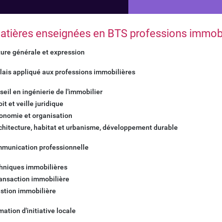
tières enseignées en BTS professions immob
ture générale et expression
lais appliqué aux professions immobilières
seil en ingénierie de l'immobilier
oit et veille juridique
conomie et organisation
rchitecture, habitat et urbanisme, développement durable
munication professionnelle
hniques immobilières
ransaction immobilière
estion immobilière
ation d'initiative locale