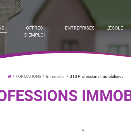
NS
OFFRES
ENTREPRISES
L'ÉCOLE
D'EMPLOI
FORMATIONS
Immobilier
BTS Professions Immobilières
de
commerce
OFESSIONS IMMOB
par
Alternance
et
Institut
de
Formation