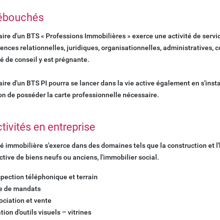
ébouchés
laire d'un BTS « Professions Immobilières » exerce une activité de serv
nces relationnelles, juridiques, organisationnelles, administratives, 
ité de conseil y est prégnante.
laire d'un BTS PI pourra se lancer dans la vie active également en s'ins
on de posséder la carte professionnelle nécessaire.
tivités en entreprise
ité immobilière s'exerce dans des domaines tels que la construction et l'h
ective de biens neufs ou anciens, l'immobilier social.
pection téléphonique et terrain
e de mandats
ciation et vente
tion d'outils visuels – vitrines