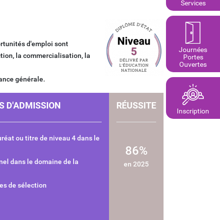
Services
rtunités d'emploi sont
Journées
ction, la commercialisation, la
Portes
Ouvertes
dance générale.
S D'ADMISSION
RÉUSSITE
Inscription
uréat ou titre de niveau 4 dans le
86%
nnel dans le domaine de la
en 2025
ves de sélection